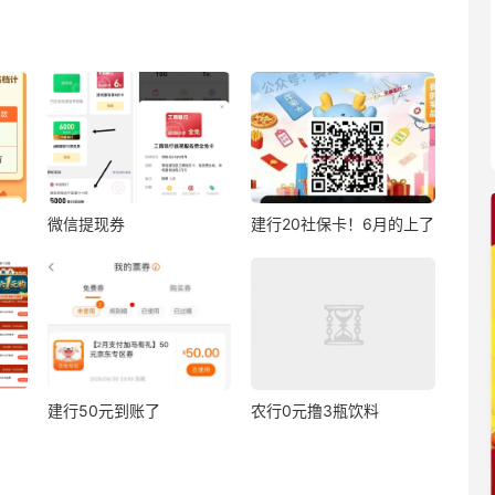
微信提现券
建行20社保卡！6月的上了
建行50元到账了
农行0元撸3瓶饮料