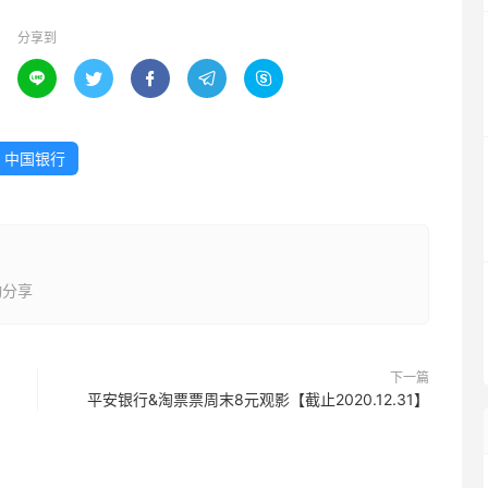
分享到





中国银行
动分享
下一篇
】
平安银行&淘票票周末8元观影【截止2020.12.31】