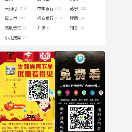
云闪付
中国银行
苏宁
(219)
(91)
(52)
翼支付
招商银行
搜同
(48)
(45)
(5)
高铁贵宾
儿保
辅食
(3)
(3)
(2)
小儿按摩
(1)