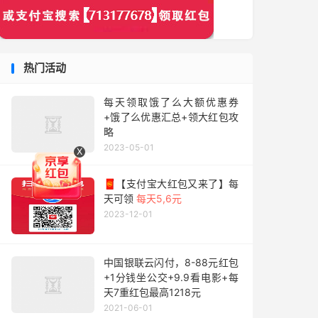
热门活动
每天领取饿了么大额优惠券
+饿了么优惠汇总+领大红包攻
略
2023-05-01
X
🧧【支付宝大红包又来了】每
天可领
每天5,6元
2023-12-01
中国银联云闪付，8-88元红包
+1分钱坐公交+9.9看电影+每
天7重红包最高1218元
2021-06-01