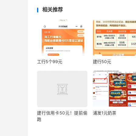
相关推荐
工行5个99元
建行50元
建行信用卡50元！提前偷
浦发1元奶茶
跑