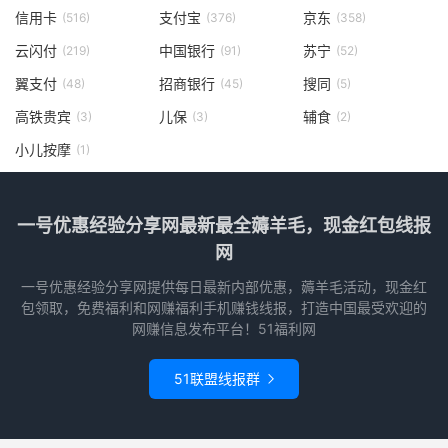
信用卡
支付宝
京东
(516)
(376)
(358)
云闪付
中国银行
苏宁
(219)
(91)
(52)
翼支付
招商银行
搜同
(48)
(45)
(5)
高铁贵宾
儿保
辅食
(3)
(3)
(2)
小儿按摩
(1)
一号优惠经验分享网最新最全薅羊毛，现金红包线报
网
一号优惠经验分享网提供每日最新内部优惠，薅羊毛活动，现金红
包领取，免费福利和网赚福利手机赚钱线报，打造中国最受欢迎的
网赚信息发布平台！51福利网
51联盟线报群
