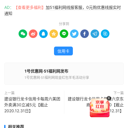
AD：
【查看更多福利】
加51福利网线报客服，0元购优惠线报实时
通知
分享到









信用卡
1号优惠网·51福利网发布
1号优惠网·51福利网现金红包羊毛活动分享
上一篇
下一篇
X
建设银行龙卡信用卡每周六美团
建设银行龙卡信用卡每周六京东
外卖满30立减5元【截止
商城满100-10【截止
2020.12.31日】
2020.12.31】
相关推荐