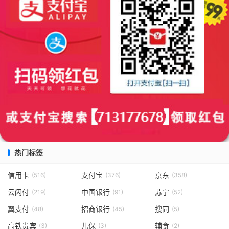
热门标签
信用卡
支付宝
京东
(516)
(376)
(358)
云闪付
中国银行
苏宁
(219)
(91)
(52)
翼支付
招商银行
搜同
(48)
(45)
(5)
高铁贵宾
儿保
辅食
(3)
(3)
(2)