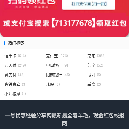
热门标签
信用卡
支付宝
京东
(516)
(376)
(358)
云闪付
中国银行
苏宁
(219)
(91)
(52)
翼支付
招商银行
搜同
(48)
(45)
(5)
高铁贵宾
儿保
辅食
(3)
(3)
(2)
小儿按摩
(1)
一号优惠经验分享网最新最全薅羊毛，现金红包线报
网