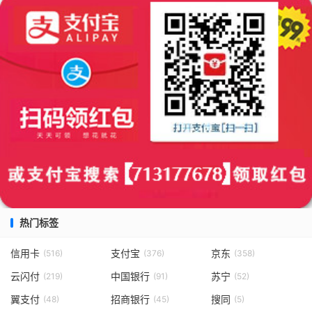
热门标签
信用卡
支付宝
京东
(516)
(376)
(358)
云闪付
中国银行
苏宁
(219)
(91)
(52)
翼支付
招商银行
搜同
(48)
(45)
(5)