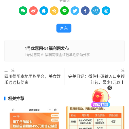
分享到









京东
1号优惠网·51福利网发布
1号优惠网·51福利网现金红包羊毛活动分享
上一篇
下一篇
四川德阳本地团购平台，美食娱
完美日记：微信扫码输入口令领
乐通通特便宜
红包，最少1元以上
X
相关推荐