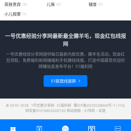
高铁贵宾
儿保
辅食
(3)
(3)
(2)
小儿按摩
(1)
一号优惠经验分享网最新最全薅羊毛，现金红包线报
网
一号优惠经验分享网提供每日最新内部优惠，薅羊毛活动，现金红
包领取，免费福利和网赚福利手机赚钱线报，打造中国最受欢迎的
网赚信息发布平台！51福利网
51联盟线报群

© 2010-2026
1号优惠分享网 · 51福利网
蜀ICP备2023026646号-1
/
川公
网安备51015602000720
网站地图
-
51导航
-
友链




