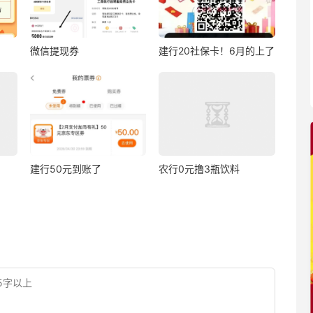
微信提现券
建行20社保卡！6月的上了
建行50元到账了
农行0元撸3瓶饮料