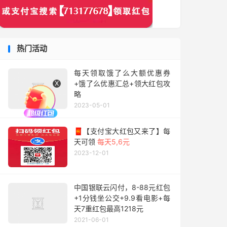
热门活动
每天领取饿了么大额优惠券
X
+饿了么优惠汇总+领大红包攻
略
2023-05-01
🧧【支付宝大红包又来了】每
天可领
每天5,6元
2023-12-01
中国银联云闪付，8-88元红包
+1分钱坐公交+9.9看电影+每
天7重红包最高1218元
2021-06-01