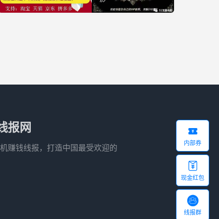
线报网

内部券
机赚钱线报，打造中国最受欢迎的

现金红包

线报群