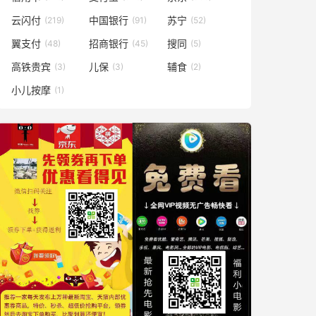
云闪付
中国银行
苏宁
(219)
(91)
(52)
翼支付
招商银行
搜同
(48)
(45)
(5)
高铁贵宾
儿保
辅食
(3)
(3)
(2)
小儿按摩
(1)