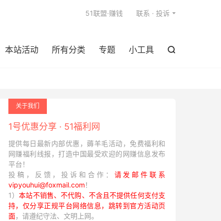

51联盟·赚钱
联系 · 投诉
本站活动
所有分类
专题
小工具

关于我们
1号优惠分享 · 51福利网
提供每日最新内部优惠，薅羊毛活动，免费福利和
网赚福利线报，打造中国最受欢迎的网赚信息发布
平台！
投稿，反馈，投诉和合作：
请发邮件联系
vipyouhui@foxmail.com
！
1）
本站不销售、不代购、不含且不提供任何支付支
持，仅分享正规平台网络信息，跳转到官方活动页
面
，请遵纪守法、文明上网。