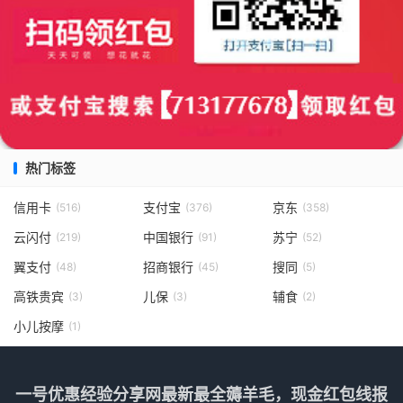
热门标签
信用卡
支付宝
京东
(516)
(376)
(358)
云闪付
中国银行
苏宁
(219)
(91)
(52)
翼支付
招商银行
搜同
(48)
(45)
(5)
高铁贵宾
儿保
辅食
(3)
(3)
(2)
小儿按摩
(1)
一号优惠经验分享网最新最全薅羊毛，现金红包线报