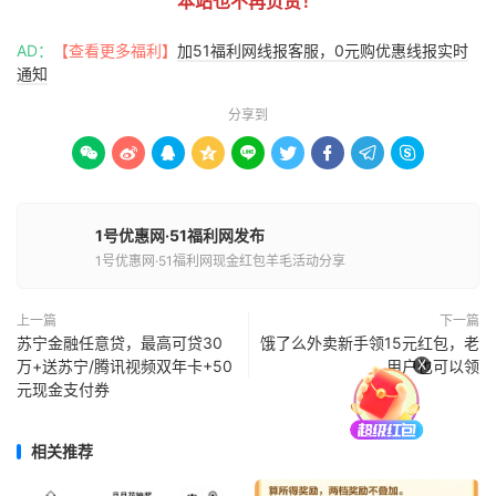
本站也不再负责！
AD：
【查看更多福利】
加51福利网线报客服，0元购优惠线报实时
通知
分享到









1号优惠网·51福利网发布
1号优惠网·51福利网现金红包羊毛活动分享
上一篇
下一篇
苏宁金融任意贷，最高可贷30
饿了么外卖新手领15元红包，老
X
万+送苏宁/腾讯视频双年卡+50
用户也可以领
元现金支付券
相关推荐