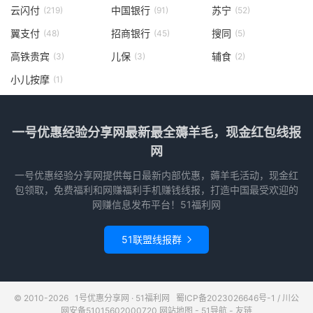
云闪付
中国银行
苏宁
(219)
(91)
(52)
翼支付
招商银行
搜同
(48)
(45)
(5)
高铁贵宾
儿保
辅食
(3)
(3)
(2)
小儿按摩
(1)
一号优惠经验分享网最新最全薅羊毛，现金红包线报
网
一号优惠经验分享网提供每日最新内部优惠，薅羊毛活动，现金红
包领取，免费福利和网赚福利手机赚钱线报，打造中国最受欢迎的
网赚信息发布平台！51福利网
51联盟线报群

© 2010-2026
1号优惠分享网 · 51福利网
蜀ICP备2023026646号-1
/
川公
网安备51015602000720
网站地图
-
51导航
-
友链