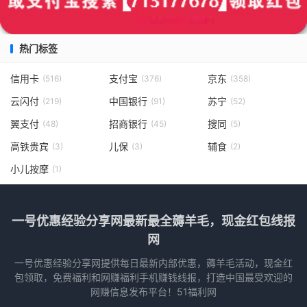
热门标签
信用卡
支付宝
京东
(516)
(376)
(358)
云闪付
中国银行
苏宁
(219)
(91)
(52)
翼支付
招商银行
搜同
(48)
(45)
(5)
高铁贵宾
儿保
辅食
(3)
(3)
(2)
小儿按摩
(1)
一号优惠经验分享网最新最全薅羊毛，现金红包线报
网
一号优惠经验分享网提供每日最新内部优惠，薅羊毛活动，现金红
包领取，免费福利和网赚福利手机赚钱线报，打造中国最受欢迎的
网赚信息发布平台！51福利网