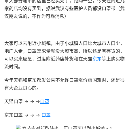
罩大部分城市药店里已经卖完了，抢购一空，今天在附近几
家药店均没有买到，据说武汉有些医护人员都没口罩带（武
汉朋友说的，不作为可靠消息）
51福利网
大家可以去附近小城镇，由于小城镇人口比大城市人口少，
地广人希，口罩需求量就没大城市高，所以还是有存货的，
可以买来应急，过度附近药店补货和在天猫
京东
等上购买物
流时间。
今年天猫和京东都发公告不允许口罩涨价赚国难财，还是很
有大企业良心的。
天猫口罩 → → →
口罩
京东口罩 → → →
口罩