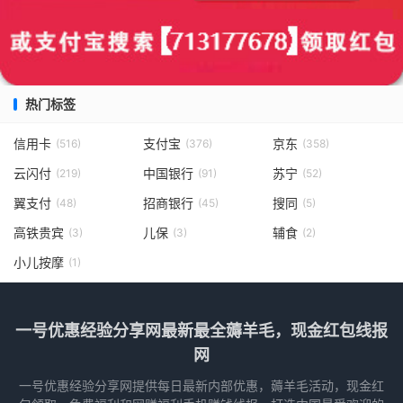
热门标签
信用卡
支付宝
京东
(516)
(376)
(358)
云闪付
中国银行
苏宁
(219)
(91)
(52)
翼支付
招商银行
搜同
(48)
(45)
(5)
高铁贵宾
儿保
辅食
(3)
(3)
(2)
小儿按摩
(1)
一号优惠经验分享网最新最全薅羊毛，现金红包线报
网
一号优惠经验分享网提供每日最新内部优惠，薅羊毛活动，现金红