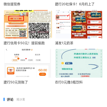
微信提现券
建行20社保卡！6月的上了
建行信用卡50元！提前偷跑
浦发1元奶茶
建行50元到账了
农行0元撸3瓶饮料
评论
抢沙发