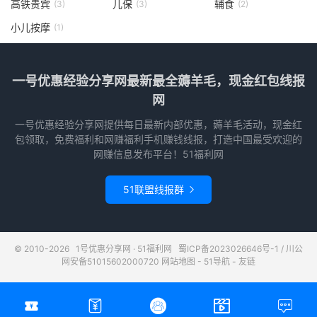
高铁贵宾
儿保
辅食
(3)
(3)
(2)
小儿按摩
(1)
一号优惠经验分享网最新最全薅羊毛，现金红包线报
网
一号优惠经验分享网提供每日最新内部优惠，薅羊毛活动，现金红
包领取，免费福利和网赚福利手机赚钱线报，打造中国最受欢迎的
网赚信息发布平台！51福利网
51联盟线报群

© 2010-2026
1号优惠分享网 · 51福利网
蜀ICP备2023026646号-1
/
川公
网安备51015602000720
网站地图
-
51导航
-
友链




