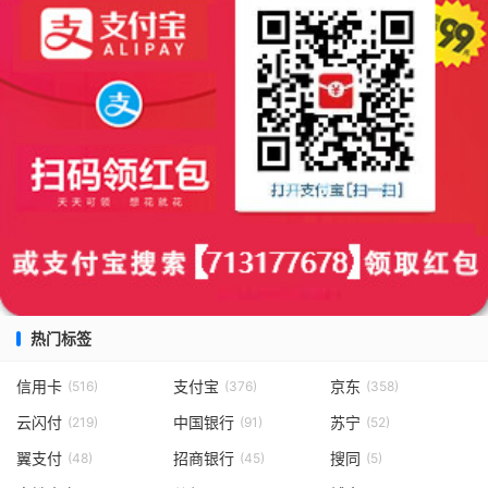
热门标签
信用卡
支付宝
京东
(516)
(376)
(358)
云闪付
中国银行
苏宁
(219)
(91)
(52)
翼支付
招商银行
搜同
(48)
(45)
(5)