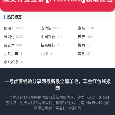
热门标签
信用卡
支付宝
京东
(516)
(376)
(358)
云闪付
中国银行
苏宁
(219)
(91)
(52)
翼支付
招商银行
搜同
(48)
(45)
(5)
高铁贵宾
儿保
辅食
(3)
(3)
(2)
小儿按摩
(1)
一号优惠经验分享网最新最全薅羊毛，现金红包线报
网
一号优惠经验分享网提供每日最新内部优惠，薅羊毛活动，现金红
包领取，免费福利和网赚福利手机赚钱线报，打造中国最受欢迎的
网赚信息发布平台！51福利网