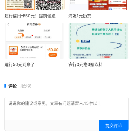
建行信用卡50元！提前偷跑
浦发1元奶茶
建行50元到账了
农行0元撸3瓶饮料
评论
抢沙发
提交评论