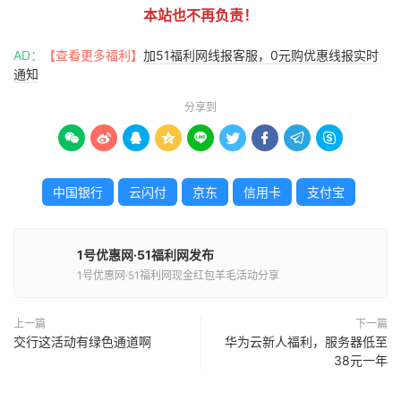
本站也不再负责！
AD：
【查看更多福利】
加51福利网线报客服，0元购优惠线报实时
通知
分享到









中国银行
云闪付
京东
信用卡
支付宝
1号优惠网·51福利网发布
1号优惠网·51福利网现金红包羊毛活动分享
上一篇
下一篇
交行这活动有绿色通道啊
华为云新人福利，服务器低至
38元一年