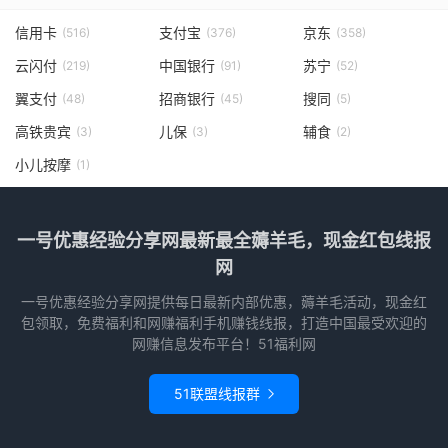
信用卡
支付宝
京东
(516)
(376)
(358)
云闪付
中国银行
苏宁
(219)
(91)
(52)
翼支付
招商银行
搜同
(48)
(45)
(5)
高铁贵宾
儿保
辅食
(3)
(3)
(2)
小儿按摩
(1)
一号优惠经验分享网最新最全薅羊毛，现金红包线报
网
一号优惠经验分享网提供每日最新内部优惠，薅羊毛活动，现金红
包领取，免费福利和网赚福利手机赚钱线报，打造中国最受欢迎的
网赚信息发布平台！51福利网
51联盟线报群
