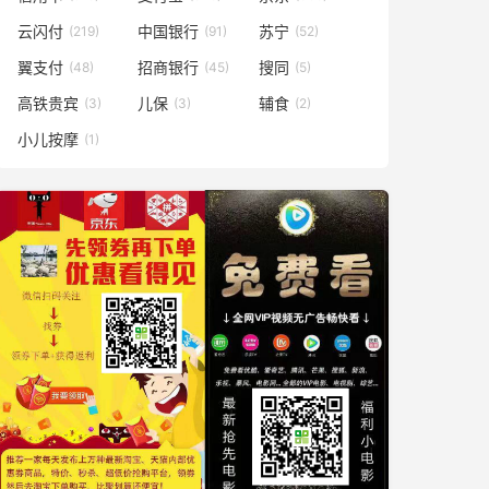
云闪付
中国银行
苏宁
(219)
(91)
(52)
翼支付
招商银行
搜同
(48)
(45)
(5)
高铁贵宾
儿保
辅食
(3)
(3)
(2)
小儿按摩
(1)