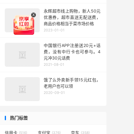
永辉超市线上购物，新人50元
X
优惠券，超市直送无配送费，
商品价格相当于菜市场价格
2023-01-01
中国银行APP注册送20元+话
费，没有中行卡也可参与。4
元冲30元话费
2021-08-01
饿了么外卖新手领15元红包，
老用户也可以领
2020-09-01
热门标签
信用卡
支付宝
京东
(516)
(376)
(358)