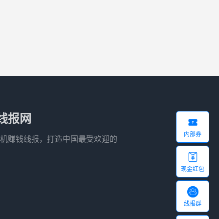
线报网

内部券
机赚钱线报，打造中国最受欢迎的

现金红包

线报群