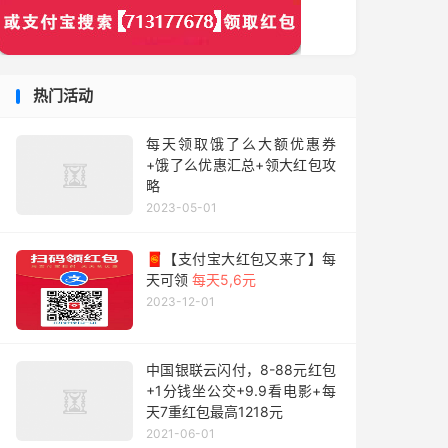
热门活动
每天领取饿了么大额优惠券
+饿了么优惠汇总+领大红包攻
略
2023-05-01
🧧【支付宝大红包又来了】每
天可领
每天5,6元
2023-12-01
中国银联云闪付，8-88元红包
+1分钱坐公交+9.9看电影+每
天7重红包最高1218元
2021-06-01