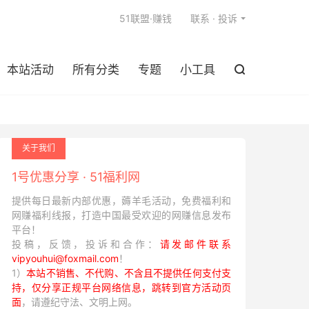

51联盟·赚钱
联系 · 投诉
本站活动
所有分类
专题
小工具

关于我们
1号优惠分享 · 51福利网
提供每日最新内部优惠，薅羊毛活动，免费福利和
网赚福利线报，打造中国最受欢迎的网赚信息发布
平台！
投稿，反馈，投诉和合作：
请发邮件联系
vipyouhui@foxmail.com
！
1）
本站不销售、不代购、不含且不提供任何支付支
持，仅分享正规平台网络信息，跳转到官方活动页
面
，请遵纪守法、文明上网。