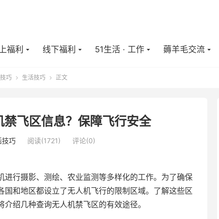
上福利
线下福利
51生活 · 工作
薅羊毛交流
技巧
生活技巧
正文


机禁飞区信息？保障飞行安全
活技巧
阅读(
1721
)
评论(0)
机进行摄影、测绘、农业监测等多样化的工作。为了确保
各国和地区都设立了无人机飞行的限制区域。了解这些区
将介绍几种查询无人机禁飞区的有效途径。