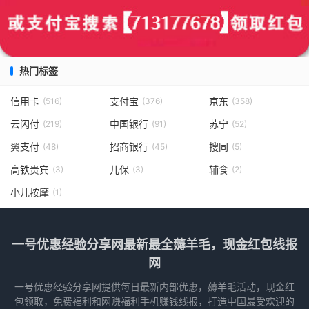
热门标签
信用卡
支付宝
京东
(516)
(376)
(358)
云闪付
中国银行
苏宁
(219)
(91)
(52)
翼支付
招商银行
搜同
(48)
(45)
(5)
高铁贵宾
儿保
辅食
(3)
(3)
(2)
小儿按摩
(1)
一号优惠经验分享网最新最全薅羊毛，现金红包线报
网
一号优惠经验分享网提供每日最新内部优惠，薅羊毛活动，现金红
包领取，免费福利和网赚福利手机赚钱线报，打造中国最受欢迎的