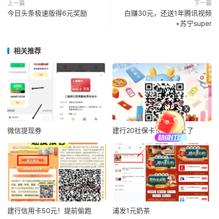
上一篇
下一篇
今日头条极速版得6元奖励
白赚30元，还送1年腾讯视频
+苏宁super
相关推荐
X
微信提现券
建行20社保卡！6月的上了
建行信用卡50元！提前偷跑
浦发1元奶茶