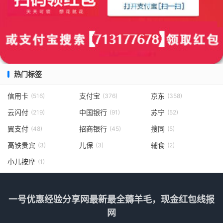
热门标签
信用卡
支付宝
京东
(516)
(376)
(358)
云闪付
中国银行
苏宁
(219)
(91)
(52)
翼支付
招商银行
搜同
(48)
(45)
(5)
高铁贵宾
儿保
辅食
(3)
(3)
(2)
小儿按摩
(1)
一号优惠经验分享网最新最全薅羊毛，现金红包线报
网