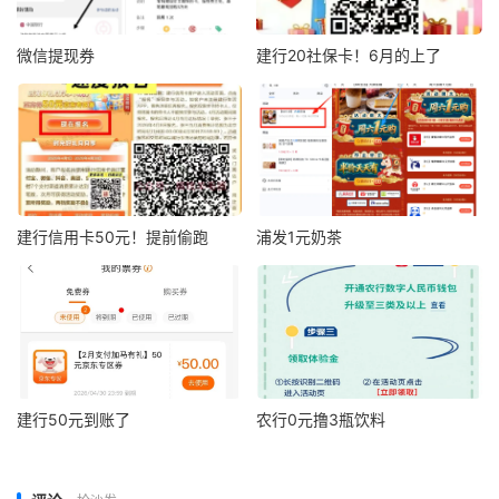
微信提现券
建行20社保卡！6月的上了
建行信用卡50元！提前偷跑
浦发1元奶茶
建行50元到账了
农行0元撸3瓶饮料