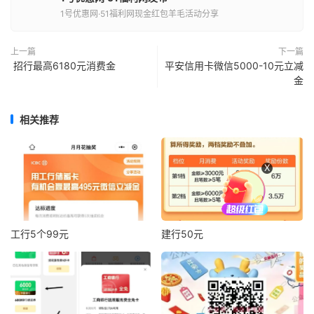
1号优惠网·51福利网现金红包羊毛活动分享
上一篇
下一篇
招行最高6180元消费金
平安信用卡微信5000-10元立减
金
相关推荐
X
工行5个99元
建行50元