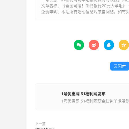
文章名称：
《全国可撸！邮储银行20元大羊毛》-一
免责申明：本站所有活动信息均来自网络，如有




云闪付
1号优惠网·51福利网发布
1号优惠网·51福利网现金红包羊毛活
上一篇