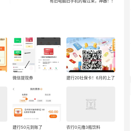
有旧电脑旧手机的看过来，神器！！
微信提现券
建行20社保卡！6月的上了
建行50元到账了
农行0元撸3瓶饮料