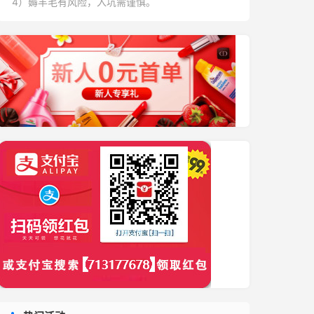
4）薅羊毛有风险，入坑需谨慎。