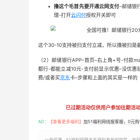
撸这个毛首先要开通云网支付
–邮储银
理-打开
云闪付
授权开关即可
这个30-10支持被扫支付立减，所以撸被扫是
（2）邮储银行APP–首页–右上角+号-付款m
都行-都能立减10元-支付前显示优惠–没优
费/或者买
京东
卡–步骤和上面的其实是一样的
51福利网
已过期活动仅供用户参加往期活
AD：
【查看更多福利】
加51福利网线报客服，0元
一号优惠 · 51福利网薅羊毛福利具有时效性，如