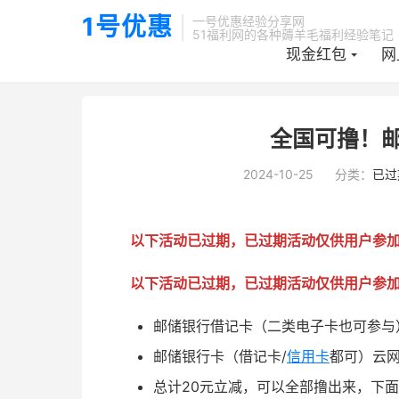
1号优惠
一号优惠经验分享网
51福利网的各种薅羊毛福利经验笔记
现金红包
网
当前位置：
1号优惠分享网 · 51福利网
已过期活动
正文


全国可撸！邮
2024-10-25
分类：
已过
以下活动已过期，已过期活动仅供用户参
以下活动已过期，已过期活动仅供用户参
邮储银行借记卡（二类电子卡也可参与）
邮储银行卡（借记卡/
信用卡
都可）云网
总计20元立减，可以全部撸出来，下