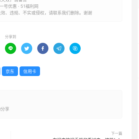
号优惠 · 51福利网
失效、违规、不实或侵权，请联系我们删除。谢谢
分享到





京东
信用卡
动分享
下一篇