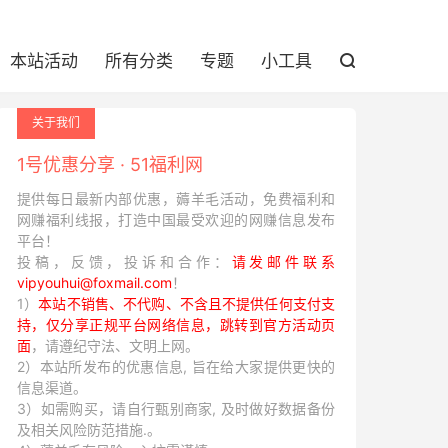
本站活动
所有分类
专题
小工具

关于我们
1号优惠分享 · 51福利网
提供每日最新内部优惠，薅羊毛活动，免费福利和
网赚福利线报，打造中国最受欢迎的网赚信息发布
平台！
投稿，反馈，投诉和合作：
请发邮件联系
vipyouhui@foxmail.com
！
1）
本站不销售、不代购、不含且不提供任何支付支
持，仅分享正规平台网络信息，跳转到官方活动页
面
，请遵纪守法、文明上网。
2）本站所发布的优惠信息, 旨在给大家提供更快的
信息渠道。
3）如需购买，请自行甄别商家, 及时做好数据备份
及相关风险防范措施.。