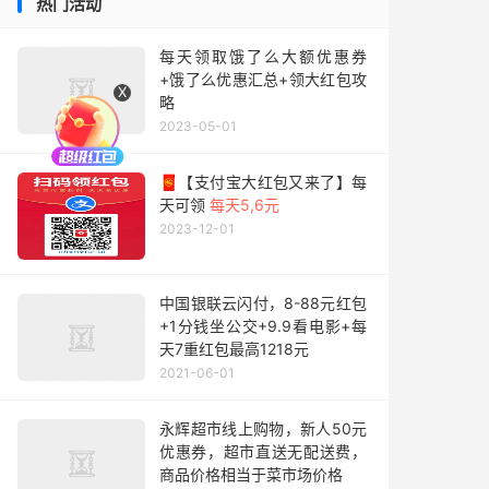
热门活动
每天领取饿了么大额优惠券
+饿了么优惠汇总+领大红包攻
X
略
2023-05-01
🧧【支付宝大红包又来了】每
天可领
每天5,6元
2023-12-01
中国银联云闪付，8-88元红包
+1分钱坐公交+9.9看电影+每
天7重红包最高1218元
2021-06-01
永辉超市线上购物，新人50元
优惠券，超市直送无配送费，
商品价格相当于菜市场价格