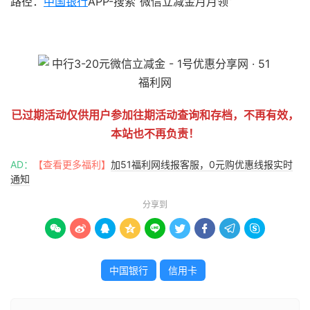
路径：
中国银行
APP-搜索“微信立减金月月领”
51福利网
已过期活动仅供用户参加往期活动查询和存档，不再有效，
本站也不再负责！
AD：
【查看更多福利】
加51福利网线报客服，0元购优惠线报实时
通知
分享到









中国银行
信用卡