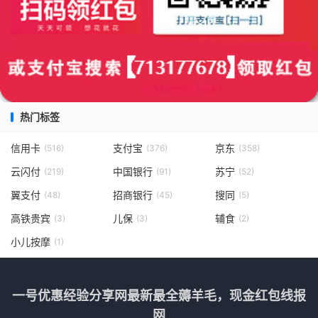
热门标签
信用卡
支付宝
京东
(516)
(376)
(358)
云闪付
中国银行
苏宁
(219)
(91)
(52)
翼支付
招商银行
搜同
(48)
(45)
(5)
高铁贵宾
儿保
辅食
(3)
(3)
(2)
小儿按摩
(1)
一号优惠经验分享网最新最全薅羊毛，现金红包线报
网