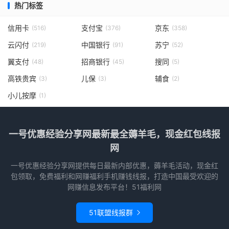
热门标签
信用卡
支付宝
京东
(516)
(376)
(358)
云闪付
中国银行
苏宁
(219)
(91)
(52)
翼支付
招商银行
搜同
(48)
(45)
(5)
高铁贵宾
儿保
辅食
(3)
(3)
(2)
小儿按摩
(1)
一号优惠经验分享网最新最全薅羊毛，现金红包线报
网
一号优惠经验分享网提供每日最新内部优惠，薅羊毛活动，现金红
包领取，免费福利和网赚福利手机赚钱线报，打造中国最受欢迎的
网赚信息发布平台！51福利网
51联盟线报群
