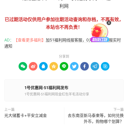
已过期活动仅供用户参加往期活动查询和存档，不再有效，
X
本站也不再负责！
AD：
【查看更多福利】
加51福利网线报客服，0元购优惠线报实时
通知
分享到









1号优惠网·51福利网发布
1号优惠网·51福利网现金红包羊毛活动分享
上一篇
下一篇
光大储蓄卡+平安立减金
去东南亚新马泰柬等，如何兑换
外币，购物哪个划算？