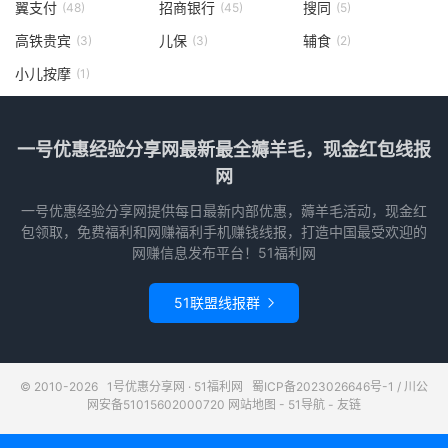
翼支付
招商银行
搜同
(48)
(45)
(5)
高铁贵宾
儿保
辅食
(3)
(3)
(2)
小儿按摩
(1)
一号优惠经验分享网最新最全薅羊毛，现金红包线报
网
一号优惠经验分享网提供每日最新内部优惠，薅羊毛活动，现金红
包领取，免费福利和网赚福利手机赚钱线报，打造中国最受欢迎的
网赚信息发布平台！51福利网
51联盟线报群

© 2010-2026
1号优惠分享网 · 51福利网
蜀ICP备2023026646号-1
/
川公
网安备51015602000720
网站地图
-
51导航
-
友链