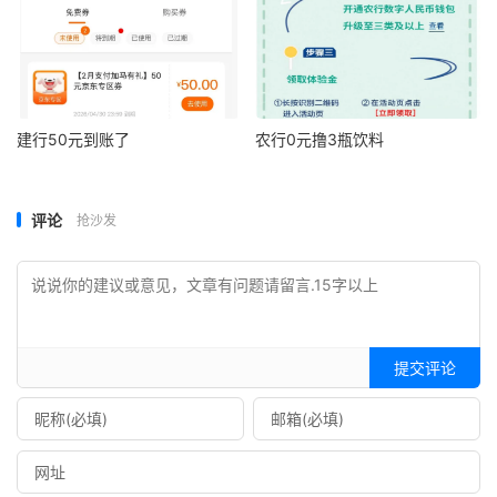
建行50元到账了
农行0元撸3瓶饮料
评论
抢沙发
提交评论