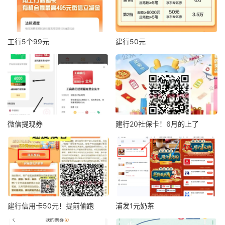
工行5个99元
建行50元
微信提现券
建行20社保卡！6月的上了
建行信用卡50元！提前偷跑
浦发1元奶茶