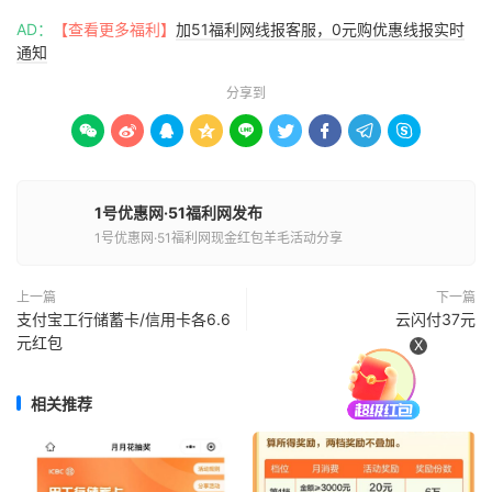
AD：
【查看更多福利】
加51福利网线报客服，0元购优惠线报实时
通知
分享到









1号优惠网·51福利网发布
1号优惠网·51福利网现金红包羊毛活动分享
上一篇
下一篇
支付宝工行储蓄卡/信用卡各6.6
云闪付37元
元红包
X
相关推荐