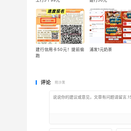
建行信用卡50元！提前偷
浦发1元奶茶
跑
评论
抢沙发