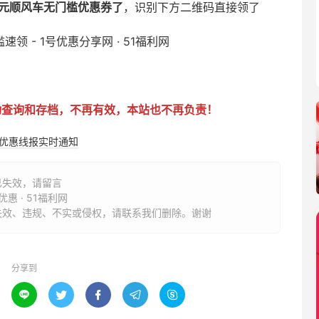
5元顺风车无门槛优惠券了
，识别下方二维码直接领了
动查询和存档，不再有效，本站也不再负责！
购优惠线报实时通知
已失效，请留言
惠 · 51福利网
失效、违规、不实或侵权，请联系我们删除。谢谢
分享到




