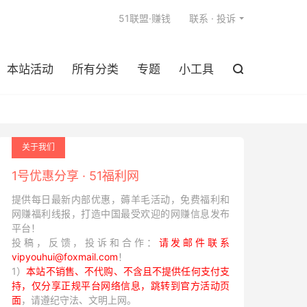

51联盟·赚钱
联系 · 投诉
本站活动
所有分类
专题
小工具

关于我们
1号优惠分享 · 51福利网
提供每日最新内部优惠，薅羊毛活动，免费福利和
网赚福利线报，打造中国最受欢迎的网赚信息发布
平台！
投稿，反馈，投诉和合作：
请发邮件联系
vipyouhui@foxmail.com
！
1）
本站不销售、不代购、不含且不提供任何支付支
持，仅分享正规平台网络信息，跳转到官方活动页
面
，请遵纪守法、文明上网。