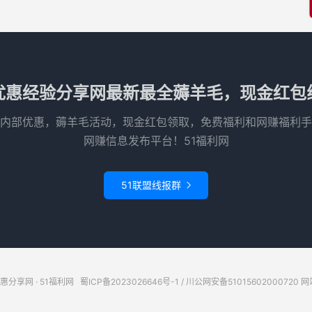
优惠经验分享网最新最全薅羊毛，现金红包
内部优惠，薅羊毛活动，现金红包领取，免费福利和网赚福利手
网赚信息发布平台！51福利网
51联盟线报群

惠分享网 · 51福利网
蜀ICP备2023026646号-1
/
川公网安备51015602000720
网