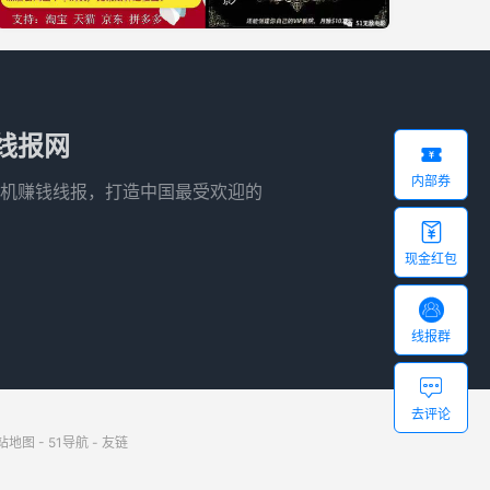
线报网

内部券
机赚钱线报，打造中国最受欢迎的

现金红包

线报群

去评论
站地图
-
51导航
-
友链