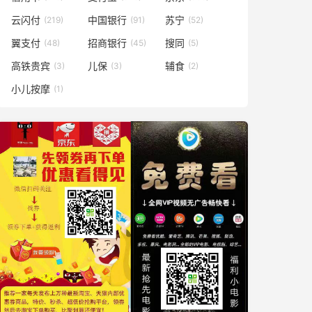
云闪付
中国银行
苏宁
(219)
(91)
(52)
翼支付
招商银行
搜同
(48)
(45)
(5)
高铁贵宾
儿保
辅食
(3)
(3)
(2)
小儿按摩
(1)