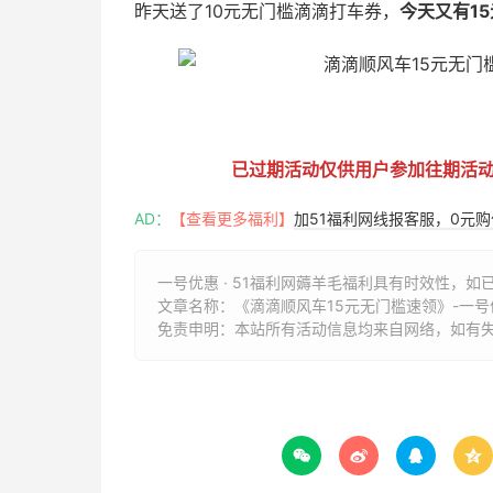
昨天送了10元无门槛滴滴打车券，
今天又有1
51福利网
已过期活动仅供用户参加往期活
AD：
【查看更多福利】
加51福利网线报客服，0元
一号优惠 · 51福利网薅羊毛福利具有时效性，如
文章名称：
《滴滴顺风车15元无门槛速领》-一号优
免责申明：本站所有活动信息均来自网络，如有



