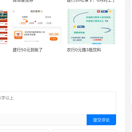
建行50元到账了
农行0元撸3瓶饮料
提交评论