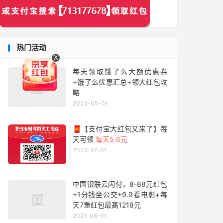
热门活动
X
每天领取饿了么大额优惠券
+饿了么优惠汇总+领大红包攻
略
2023-05-01
🧧【支付宝大红包又来了】每
天可领
每天5,6元
2023-12-01
中国银联云闪付，8-88元红包
+1分钱坐公交+9.9看电影+每
天7重红包最高1218元
2021-06-01