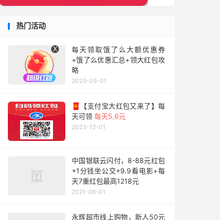
热门活动
X
每天领取饿了么大额优惠券
+饿了么优惠汇总+领大红包攻
略
2023-05-01
🧧【支付宝大红包又来了】每
天可领
每天5,6元
2023-12-01
中国银联云闪付，8-88元红包
+1分钱坐公交+9.9看电影+每
天7重红包最高1218元
2021-06-01
永辉超市线上购物，新人50元