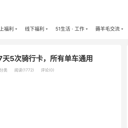
上福利
线下福利
51生活 · 工作
薅羊毛交流
入7天5次骑行卡，所有单车通用
分类
阅读(
1772
)
评论(0)