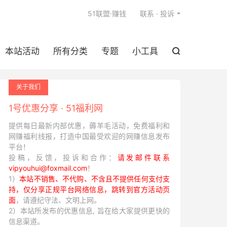

51联盟·赚钱
联系 · 投诉
本站活动
所有分类
专题
小工具

关于我们
1号优惠分享 · 51福利网
提供每日最新内部优惠，薅羊毛活动，免费福利和
网赚福利线报，打造中国最受欢迎的网赚信息发布
平台！
投稿，反馈，投诉和合作：
请发邮件联系
vipyouhui@foxmail.com
！
1）
本站不销售、不代购、不含且不提供任何支付支
持，仅分享正规平台网络信息，跳转到官方活动页
面
，请遵纪守法、文明上网。
2）本站所发布的优惠信息, 旨在给大家提供更快的
信息渠道。