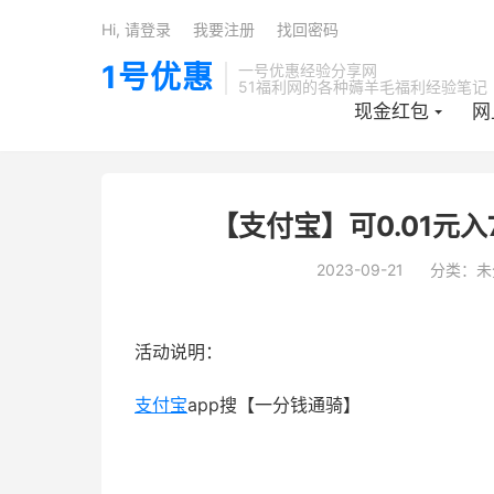
Hi, 请登录
我要注册
找回密码
1号优惠
一号优惠经验分享网
51福利网的各种薅羊毛福利经验笔记
现金红包
网
【支付宝】可0.01元
2023-09-21
分类：未
活动说明：
支付宝
app搜【一分钱通骑】
51福利网