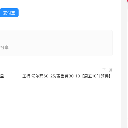
支付宝
动分享
下一篇
和显
工行 沃尔玛60-25/麦当劳30-10【周五10时领券】