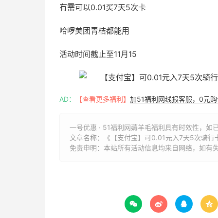
有需可以0.01买7天5次卡
哈啰美团青桔都能用
活动时间截止至11月15
AD：
【查看更多福利】
加51福利网线报客服，0元
一号优惠 · 51福利网薅羊毛福利具有时效性，如
文章名称：
《【支付宝】可0.01元入7天5次骑行
免责申明：本站所有活动信息均来自网络，如有



