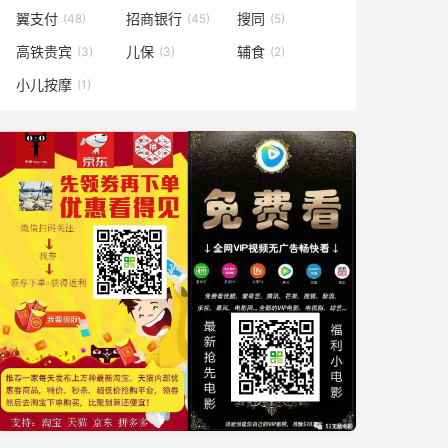
翼支付
招商银行
搜同
(48)
(45)
(5)
高铁贵宾
儿保
辅食
(3)
(3)
(2)
小儿按摩
(1)