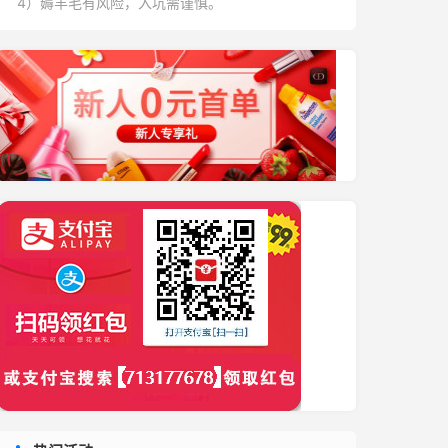
4）薅羊毛有风险，入坑需谨慎。