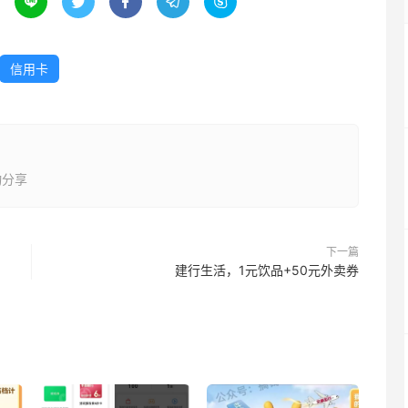





信用卡
动分享
下一篇
建行生活，1元饮品+50元外卖券