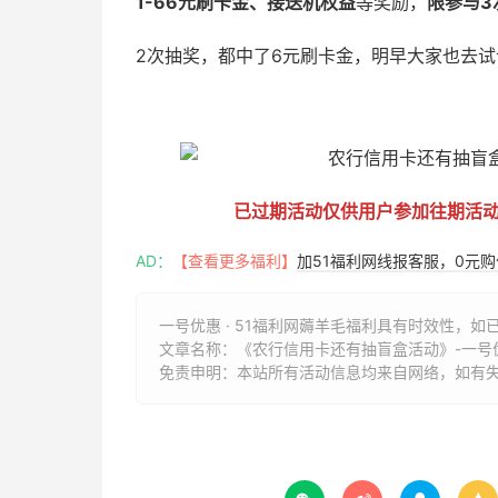
1-66元刷卡金、接送机权益
等奖励，
限参与3
2次抽奖，都中了6元刷卡金，明早大家也去试
51福利网
已过期活动仅供用户参加往期活
AD：
【查看更多福利】
加51福利网线报客服，0元
一号优惠 · 51福利网薅羊毛福利具有时效性，如
文章名称：
《农行信用卡还有抽盲盒活动》-一号优惠
免责申明：本站所有活动信息均来自网络，如有