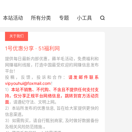
本站活动
所有分类
专题
小工具

关于我们
1号优惠分享 · 51福利网
提供每日最新内部优惠，薅羊毛活动，免费福利和
网赚福利线报，打造中国最受欢迎的网赚信息发布
平台！
投稿，反馈，投诉和合作：
请发邮件联系
vipyouhui@foxmail.com
！
1）
本站不销售、不代购、不含且不提供任何支付支
持，仅分享正规平台网络信息，跳转到官方活动页
面
，请遵纪守法、文明上网。
2）本站所发布的优惠信息, 旨在给大家提供更快的
信息渠道。
3）如需购买，请自行甄别商家, 及时做好数据备份
及相关风险防范措施.。