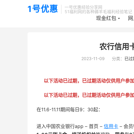
1号优惠
一号优惠经验分享网
51福利网的各种薅羊毛福利经验笔记
现金红包
网
当前位置：
1号优惠分享网 · 51福利网
已过期活动
正文


农行信用
2023-11-09
分类：
已过
以下活动已过期，已过期活动仅供用户参
以下活动已过期，已过期活动仅供用户参
在11.6-11.11期间每日9：30起：
进入中国农业银行app – 首页 –
信用卡
– 会