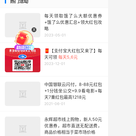
热门活动
每天领取饿了么大额优惠券
+饿了么优惠汇总+领大红包攻
略
X
2023-05-01
🧧【支付宝大红包又来了】每
天可领
每天5,6元
2023-12-01
中国银联云闪付，8-88元红包
+1分钱坐公交+9.9看电影+每
天7重红包最高1218元
2021-06-01
永辉超市线上购物，新人50元
优惠券，超市直送无配送费，
商品价格相当于菜市场价格