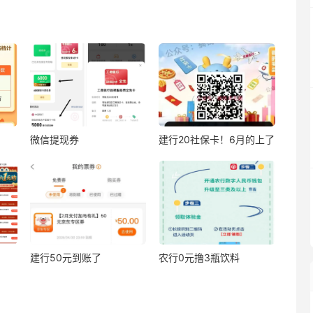
微信提现券
建行20社保卡！6月的上了
建行50元到账了
农行0元撸3瓶饮料