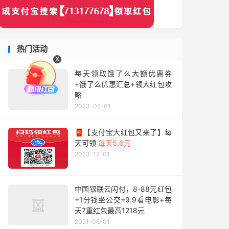
热门活动
X
每天领取饿了么大额优惠券
+饿了么优惠汇总+领大红包攻
略
2023-05-01
🧧【支付宝大红包又来了】每
天可领
每天5,6元
2023-12-01
中国银联云闪付，8-88元红包
+1分钱坐公交+9.9看电影+每
天7重红包最高1218元
2021-06-01