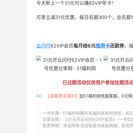
今天新上一个31元可以撸62VIP年卡！
可享立减31元优惠，每日名额300个，总名
51福利网
云闪付
62VIP会员
每月给6元
信用卡
还款券
，每
已过期活动仅供用户参加往期活
AD：
【查看更多福利】
加51福利网线报客服，0元
一号优惠 · 51福利网薅羊毛福利具有时效性，如
文章名称：
《31元开云闪付62VIP会员》-一号优惠
免责申明：本站所有活动信息均来自网络，如有