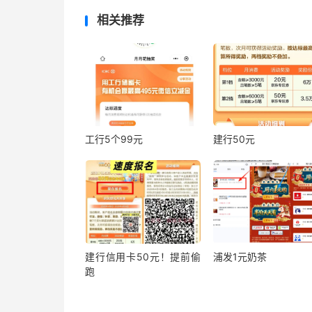
相关推荐
工行5个99元
建行50元
建行信用卡50元！提前偷
浦发1元奶茶
跑