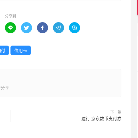
分享到





闪付
信用卡
动分享
下一篇
建行 京东数币支付券