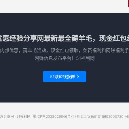
优惠经验分享网最新最全薅羊毛，现金红包
内部优惠，薅羊毛活动，现金红包领取，免费福利和网赚福利手
网赚信息发布平台！51福利网
51联盟线报群

惠分享网 · 51福利网
蜀ICP备2023026646号-1
/
川公网安备51015602000720
网