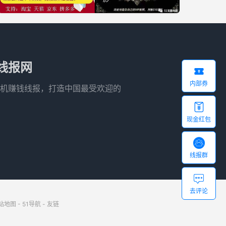
线报网

内部券
机赚钱线报，打造中国最受欢迎的

现金红包

线报群

去评论
站地图
-
51导航
-
友链