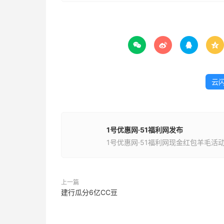




云
1号优惠网·51福利网发布
1号优惠网·51福利网现金红包羊毛活
上一篇
建行瓜分6亿CC豆