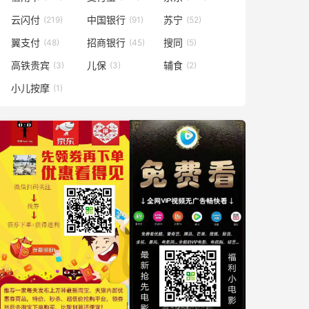
云闪付
中国银行
苏宁
(219)
(91)
(52)
翼支付
招商银行
搜同
(48)
(45)
(5)
高铁贵宾
儿保
辅食
(3)
(3)
(2)
小儿按摩
(1)