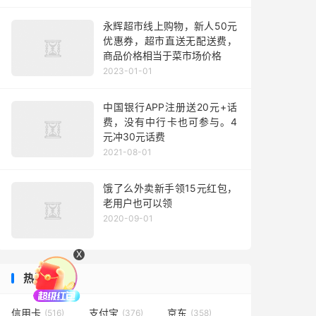
永辉超市线上购物，新人50元
优惠券，超市直送无配送费，
商品价格相当于菜市场价格
2023-01-01
中国银行APP注册送20元+话
费，没有中行卡也可参与。4
元冲30元话费
2021-08-01
饿了么外卖新手领15元红包，
老用户也可以领
2020-09-01
X
热门标签
信用卡
支付宝
京东
(516)
(376)
(358)