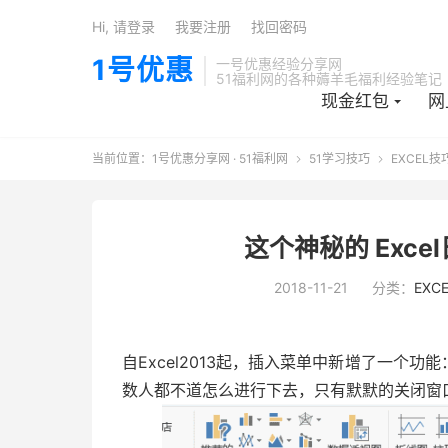
Hi, 请登录
我要注册
找回密码
1号优惠
一号优惠经验分享网
51福利网的各种薅羊毛福利经验笔记
现金红包
网
当前位置：
1号优惠分享网 · 51福利网
51学习技巧
EXCEL技


这个神秘的 Exc
2018-11-21
分类：
EXC
自Excel2013起，插入菜单中新增了一个
数人都不道怎么进行下去，只有默默的关闭窗