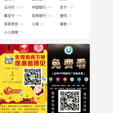
云闪付
中国银行
苏宁
(219)
(91)
(52)
翼支付
招商银行
搜同
(48)
(45)
(5)
高铁贵宾
儿保
辅食
(3)
(3)
(2)
小儿按摩
(1)