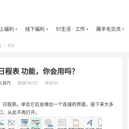
上福利
线下福利
51生活 · 工作
薅羊毛交流
巧
正文

el日程表 功能，你会用吗？
EL技巧
阅读(
1672
)
评论(0)
功能：日程表。单击它后会弹出一个连接的界面，接下来大多
口，从此不再打开。