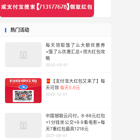
热门活动
每天领取饿了么大额优惠券
+饿了么优惠汇总+领大红包攻
略
2023-05-01
🧧【支付宝大红包又来了】每
天可领
每天5,6元
2023-12-01
中国银联云闪付，8-88元红包
+1分钱坐公交+9.9看电影+每
天7重红包最高1218元
2021-06-01