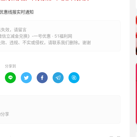
购优惠线报实时通知
已失效，请留言
信立减金兑换》-一号优惠 · 51福利网
失效、违规、不实或侵权，请联系我们删除。谢谢
分享到





动分享