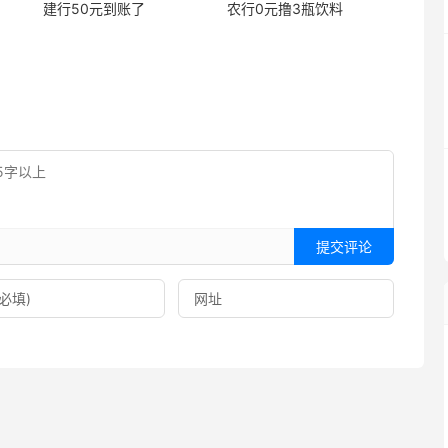
建行50元到账了
农行0元撸3瓶饮料
提交评论