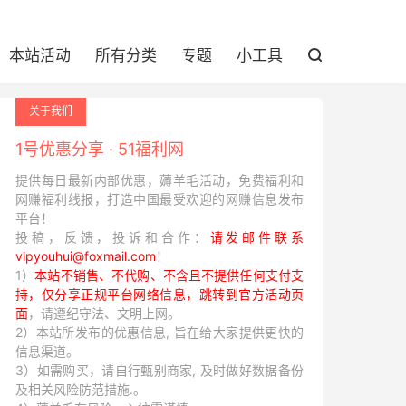
本站活动
所有分类
专题
小工具

关于我们
1号优惠分享 · 51福利网
提供每日最新内部优惠，薅羊毛活动，免费福利和
网赚福利线报，打造中国最受欢迎的网赚信息发布
平台！
投稿，反馈，投诉和合作：
请发邮件联系
vipyouhui@foxmail.com
！
1）
本站不销售、不代购、不含且不提供任何支付支
持，仅分享正规平台网络信息，跳转到官方活动页
面
，请遵纪守法、文明上网。
2）本站所发布的优惠信息, 旨在给大家提供更快的
信息渠道。
3）如需购买，请自行甄别商家, 及时做好数据备份
及相关风险防范措施.。