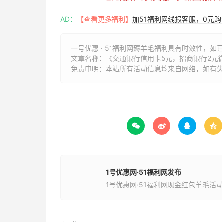
AD：
【查看更多福利】
加51福利网线报客服，0元
一号优惠 · 51福利网薅羊毛福利具有时效性，如
文章名称：
《交通银行信用卡5元，招商银行2元微
免责申明：本站所有活动信息均来自网络，如有




1号优惠网·51福利网发布
1号优惠网·51福利网现金红包羊毛活