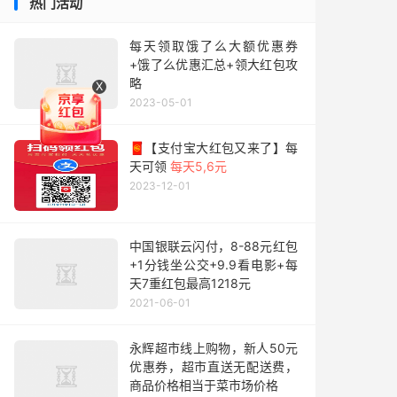
热门活动
每天领取饿了么大额优惠券
+饿了么优惠汇总+领大红包攻
略
X
2023-05-01
🧧【支付宝大红包又来了】每
天可领
每天5,6元
2023-12-01
中国银联云闪付，8-88元红包
+1分钱坐公交+9.9看电影+每
天7重红包最高1218元
2021-06-01
永辉超市线上购物，新人50元
优惠券，超市直送无配送费，
商品价格相当于菜市场价格