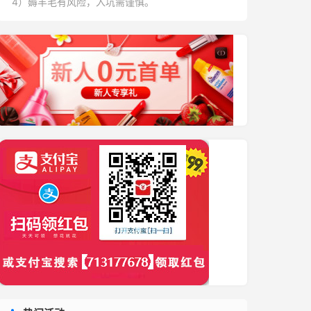
4）薅羊毛有风险，入坑需谨慎。