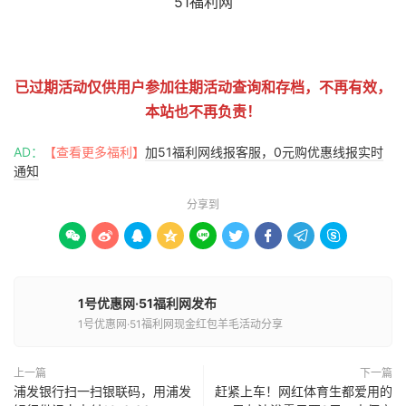
51福利网
已过期活动仅供用户参加往期活动查询和存档，不再有效，
本站也不再负责！
AD：
【查看更多福利】
加51福利网线报客服，0元购优惠线报实时
通知
分享到









1号优惠网·51福利网发布
1号优惠网·51福利网现金红包羊毛活动分享
上一篇
下一篇
浦发银行扫一扫银联码，用浦发
赶紧上车！网红体育生都爱用的