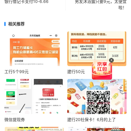
银行借记卡支付10-6.66
男友沐浴露只要9元，太便宜
啦！
相关推荐
X
工行5个99元
建行50元
微信提现券
建行20社保卡！6月的上了