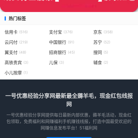
热门标签
信用卡
支付宝
京东
(516)
(376)
(358)
云闪付
中国银行
苏宁
(219)
(91)
(52)
翼支付
招商银行
搜同
(48)
(45)
(5)
高铁贵宾
儿保
辅食
(3)
(3)
(2)
小儿按摩
(1)
一号优惠经验分享网最新最全薅羊毛，现金红包线报
网
一号优惠经验分享网提供每日最新内部优惠，薅羊毛活动，现金红
包领取，免费福利和网赚福利手机赚钱线报，打造中国最受欢迎的
网赚信息发布平台！51福利网