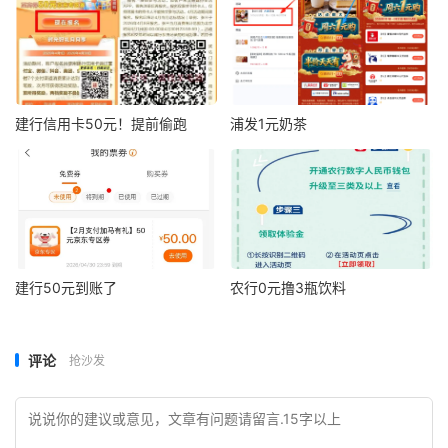
建行信用卡50元！提前偷跑
浦发1元奶茶
建行50元到账了
农行0元撸3瓶饮料
评论
抢沙发