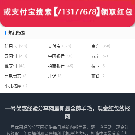
热门标签
信用卡
支付宝
京东
(516)
(376)
(358)
云闪付
中国银行
苏宁
(219)
(91)
(52)
翼支付
招商银行
搜同
(48)
(45)
(5)
高铁贵宾
儿保
辅食
(3)
(3)
(2)
小儿按摩
(1)
一号优惠经验分享网最新最全薅羊毛，现金红包线报
网
一号优惠经验分享网提供每日最新内部优惠，薅羊毛活动，现金红
包领取，免费福利和网赚福利手机赚钱线报，打造中国最受欢迎的