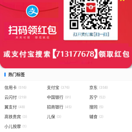
热门标签
信用卡
支付宝
京东
(516)
(376)
(358)
云闪付
中国银行
苏宁
(219)
(91)
(52)
翼支付
招商银行
搜同
(48)
(45)
(5)
高铁贵宾
儿保
辅食
(3)
(3)
(2)
小儿按摩
(1)