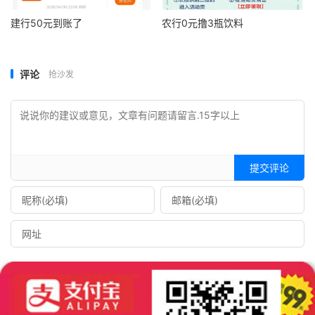
建行50元到账了
农行0元撸3瓶饮料
评论
抢沙发
提交评论