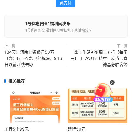
翼支付
1号优惠网·51福利网发布
1号优惠网·51福利网现金红包羊毛活动分享
上一篇
下一篇
134天！河南村镇银行50万
掌上生活APP周三五折【每周
（含）以下存款已经解决，9.16
三】【1次/月可转卖】麦当劳肯
日以前赶快去取
德基必胜客等
相关推荐
X
工行5个99元
建行50元