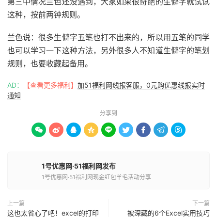
第三中情况兰色还没遇到，大家如果很奇葩的生僻字就试试
这种，按前两钟规则。
兰色说：很多生僻字五笔也打不出来的，所以用五笔的同学
也可以学习一下这种方法，另外很多人不知道生僻字的笔划
规则，也要收藏起备用。
AD：
【查看更多福利】
加51福利网线报客服，0元购优惠线报实时
通知
分享到









1号优惠网·51福利网发布
1号优惠网·51福利网现金红包羊毛活动分享
上一篇
下一篇
这也太省心了吧！excel的打印
被深藏的6个Excel实用技巧