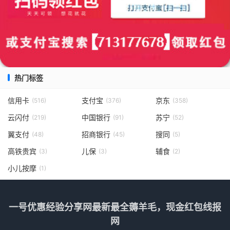
热门标签
信用卡
支付宝
京东
(516)
(376)
(358)
云闪付
中国银行
苏宁
(219)
(91)
(52)
翼支付
招商银行
搜同
(48)
(45)
(5)
高铁贵宾
儿保
辅食
(3)
(3)
(2)
小儿按摩
(1)
一号优惠经验分享网最新最全薅羊毛，现金红包线报
网