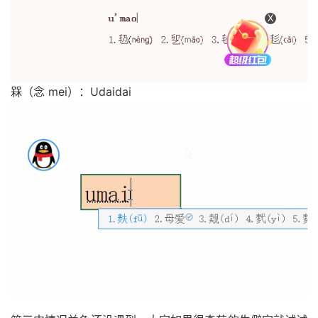
X
槑（念 mei）：Udaidai