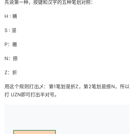
先说第一种，按键和汉字的五种笔划对照：
H : 横
S : 竖
P：撇
N：捺
Z：折
用这个规则打出乄：第1笔划是折Z，第2笔划是捺N，所以
打 UZN即可打出半对号。