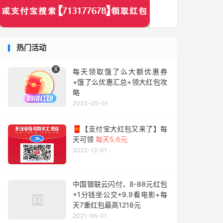
热门活动
X
每天领取饿了么大额优惠券
+饿了么优惠汇总+领大红包攻
略
2023-05-01
🧧【支付宝大红包又来了】每
天可领
每天5,6元
2023-12-01
中国银联云闪付，8-88元红包
+1分钱坐公交+9.9看电影+每
天7重红包最高1218元
2021-06-01