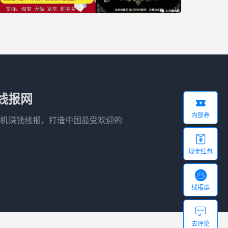
线报网

内部券
机赚钱线报，打造中国最受欢迎的

现金红包

线报群

去评论