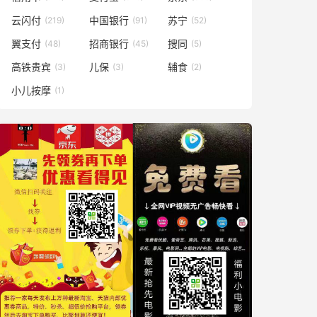
云闪付
中国银行
苏宁
(219)
(91)
(52)
翼支付
招商银行
搜同
(48)
(45)
(5)
高铁贵宾
儿保
辅食
(3)
(3)
(2)
小儿按摩
(1)