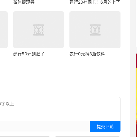
微信提现券
建行20社保卡！6月的上了
建行50元到账了
农行0元撸3瓶饮料
提交评论