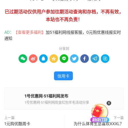
已过期活动仅供用户参加往期活动查询和存档，不再有效，
本站也不再负责！
AD：
【查看更多福利】
加51福利网线报客服，0元购优惠线报实时
通知
分享到









信用卡
1号优惠网·51福利网发布
1号优惠网·51福利网现金红包羊毛活动分享
X
上一篇
下一篇
1元购优酷周卡
为什么体育生总喜欢XXXL？