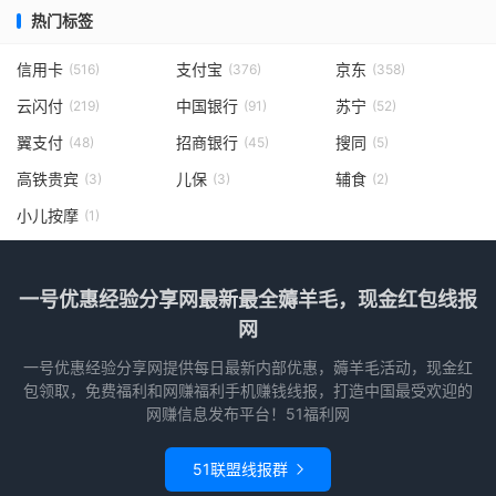
热门标签
信用卡
支付宝
京东
(516)
(376)
(358)
云闪付
中国银行
苏宁
(219)
(91)
(52)
翼支付
招商银行
搜同
(48)
(45)
(5)
高铁贵宾
儿保
辅食
(3)
(3)
(2)
小儿按摩
(1)
一号优惠经验分享网最新最全薅羊毛，现金红包线报
网
一号优惠经验分享网提供每日最新内部优惠，薅羊毛活动，现金红
包领取，免费福利和网赚福利手机赚钱线报，打造中国最受欢迎的
网赚信息发布平台！51福利网
51联盟线报群
