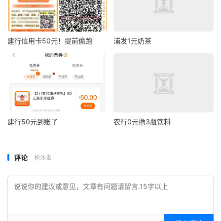
建行信用卡50元！提前偷跑
浦发1元奶茶
建行50元到账了
农行0元撸3瓶饮料
评论
抢沙发