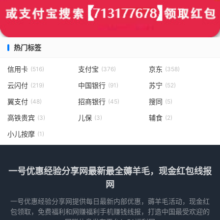
热门标签
信用卡
支付宝
京东
(516)
(376)
(358)
云闪付
中国银行
苏宁
(219)
(91)
(52)
翼支付
招商银行
搜同
(48)
(45)
(5)
高铁贵宾
儿保
辅食
(3)
(3)
(2)
小儿按摩
(1)
一号优惠经验分享网最新最全薅羊毛，现金红包线报
网
一号优惠经验分享网提供每日最新内部优惠，薅羊毛活动，现金红
包领取，免费福利和网赚福利手机赚钱线报，打造中国最受欢迎的