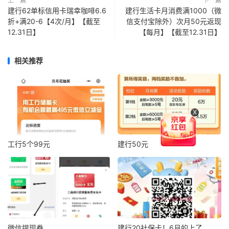
上一篇
下一篇
建行62单标信用卡瑞幸咖啡6.6
建行生活卡月消费满1000（微
折+满20-6【4次/月】【截至
信支付宝除外）次月50元返现
12.31日】
【每月】【截至12.31日】
相关推荐
X
工行5个99元
建行50元
微信提现券
建行20社保卡！6月的上了