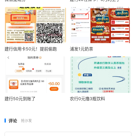
建行信用卡50元！提前偷跑
浦发1元奶茶
建行50元到账了
农行0元撸3瓶饮料
评论
抢沙发