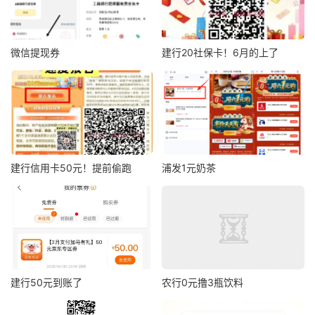
微信提现券
建行20社保卡！6月的上了
建行信用卡50元！提前偷跑
浦发1元奶茶
建行50元到账了
农行0元撸3瓶饮料