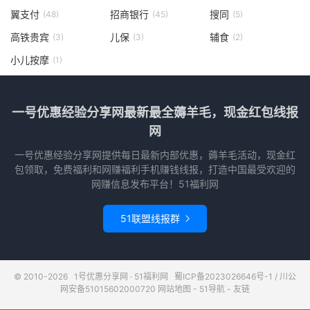
翼支付
招商银行
搜同
(48)
(45)
(5)
高铁贵宾
儿保
辅食
(3)
(3)
(2)
小儿按摩
(1)
一号优惠经验分享网最新最全薅羊毛，现金红包线报
网
一号优惠经验分享网提供每日最新内部优惠，薅羊毛活动，现金红
包领取，免费福利和网赚福利手机赚钱线报，打造中国最受欢迎的
网赚信息发布平台！51福利网
51联盟线报群

© 2010-2026
1号优惠分享网 · 51福利网
蜀ICP备2023026646号-1
/
川公
网安备51015602000720
网站地图
-
51导航
-
友链