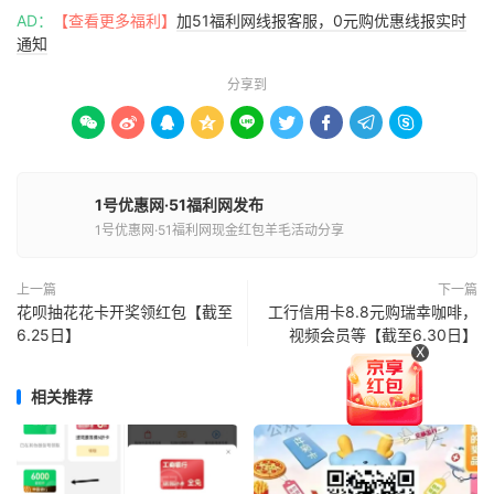
AD：
【查看更多福利】
加51福利网线报客服，0元购优惠线报实时
通知
分享到









1号优惠网·51福利网发布
1号优惠网·51福利网现金红包羊毛活动分享
上一篇
下一篇
花呗抽花花卡开奖领红包【截至
工行信用卡8.8元购瑞幸咖啡，
6.25日】
视频会员等【截至6.30日】
X
相关推荐