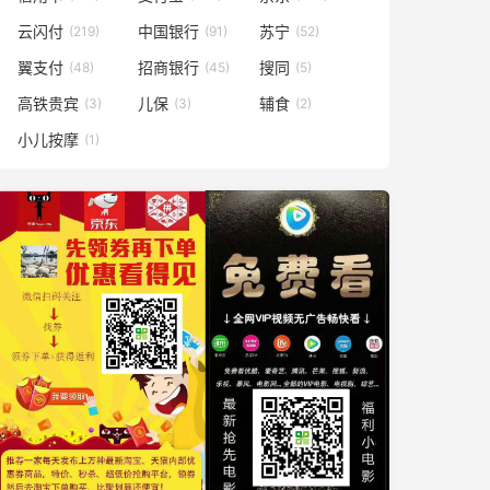
云闪付
中国银行
苏宁
(219)
(91)
(52)
翼支付
招商银行
搜同
(48)
(45)
(5)
高铁贵宾
儿保
辅食
(3)
(3)
(2)
小儿按摩
(1)