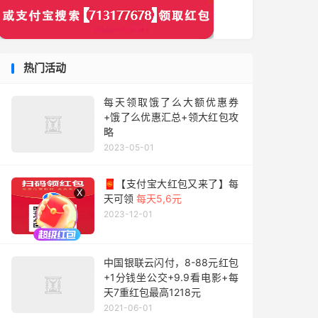
热门活动
每天领取饿了么大额优惠券
+饿了么优惠汇总+领大红包攻
略
2023-05-01
🧧【支付宝大红包又来了】每
X
天可领
每天5,6元
2023-12-01
中国银联云闪付，8-88元红包
+1分钱坐公交+9.9看电影+每
天7重红包最高1218元
2021-06-01