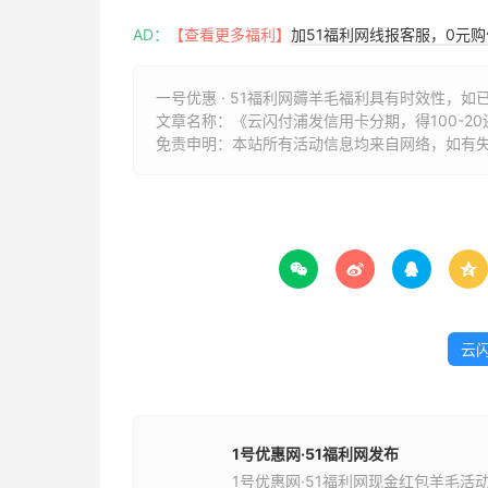
AD：
【查看更多福利】
加51福利网线报客服，0元
一号优惠 · 51福利网薅羊毛福利具有时效性，如
文章名称：
《云闪付浦发信用卡分期，得100-20还
免责申明：本站所有活动信息均来自网络，如有




云
1号优惠网·51福利网发布
1号优惠网·51福利网现金红包羊毛活