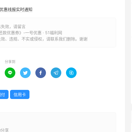
购优惠线报实时通知
已失效，请留言
款优惠券》-一号优惠 · 51福利网
失效、违规、不实或侵权，请联系我们删除。谢谢
分享到





闪付
信用卡
动分享