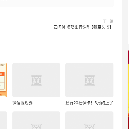
下一篇
云闪付 嘀嗒出行5折【截至5.15】
微信提现券
建行20社保卡！6月的上了