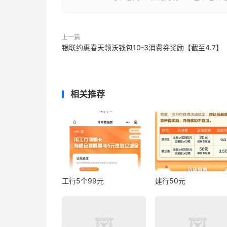
上一篇
银联约惠春天领沃钱包10-3消费券奖励【截至4.7】
相关推荐
工行5个99元
建行50元