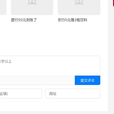
建行50元到账了
农行0元撸3瓶饮料
提交评论