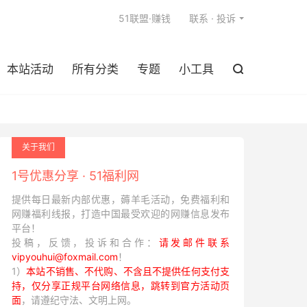

51联盟·赚钱
联系 · 投诉
本站活动
所有分类
专题
小工具

关于我们
1号优惠分享 · 51福利网
提供每日最新内部优惠，薅羊毛活动，免费福利和
网赚福利线报，打造中国最受欢迎的网赚信息发布
平台！
投稿，反馈，投诉和合作：
请发邮件联系
vipyouhui@foxmail.com
！
1）
本站不销售、不代购、不含且不提供任何支付支
持，仅分享正规平台网络信息，跳转到官方活动页
面
，请遵纪守法、文明上网。