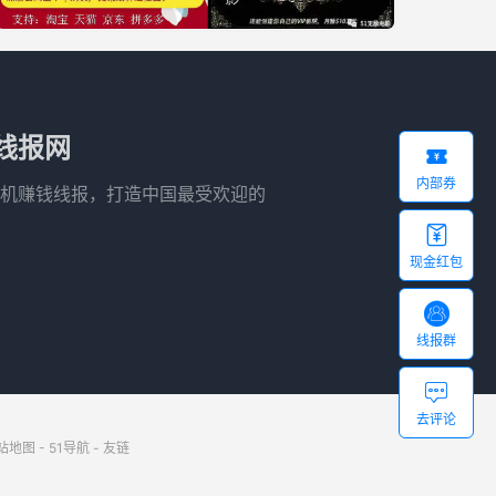
线报网

内部券
机赚钱线报，打造中国最受欢迎的

现金红包

线报群

去评论
站地图
-
51导航
-
友链