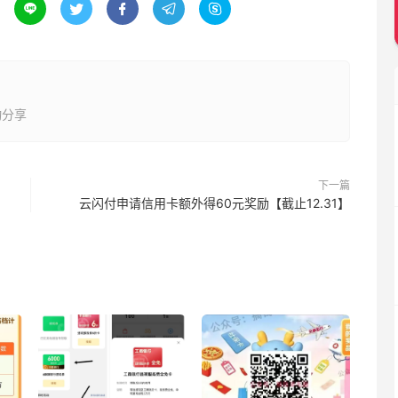





动分享
下一篇
云闪付申请信用卡额外得60元奖励【截止12.31】