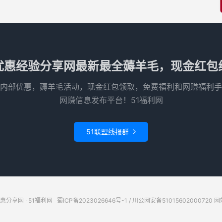
优惠经验分享网最新最全薅羊毛，现金红包
内部优惠，薅羊毛活动，现金红包领取，免费福利和网赚福利手
网赚信息发布平台！51福利网
51联盟线报群

惠分享网 · 51福利网
蜀ICP备2023026646号-1
/
川公网安备51015602000720
网