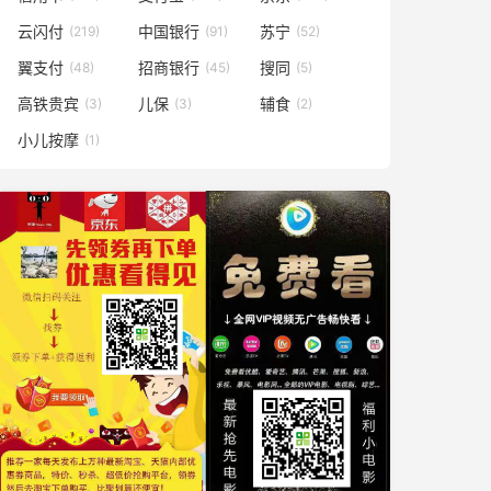
云闪付
中国银行
苏宁
(219)
(91)
(52)
翼支付
招商银行
搜同
(48)
(45)
(5)
高铁贵宾
儿保
辅食
(3)
(3)
(2)
小儿按摩
(1)