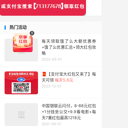
热门活动
X
每天领取饿了么大额优惠券
+饿了么优惠汇总+领大红包攻
略
2023-05-01
🧧【支付宝大红包又来了】每
天可领
每天5,6元
2023-12-01
中国银联云闪付，8-88元红包
+1分钱坐公交+9.9看电影+每
天7重红包最高1218元
2021-06-01