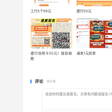
工行5个99元
建行50元
建行信用卡50元！提前偷
浦发1元奶茶
跑
评论
抢沙发