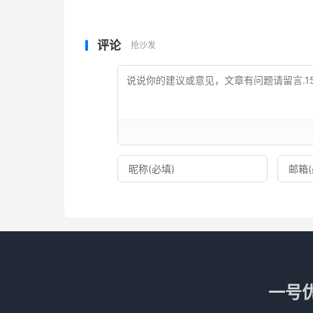
评论
抢沙发
一号