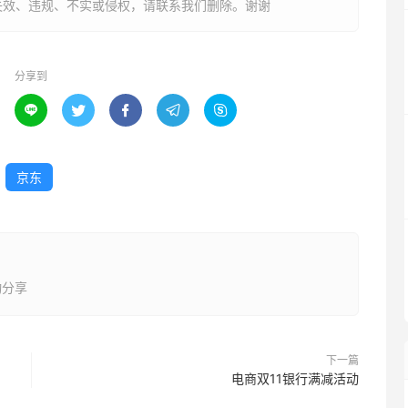
失效、违规、不实或侵权，请联系我们删除。谢谢
分享到





京东
动分享
下一篇
电商双11银行满减活动