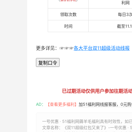
（
保存到手机
）
领取次数
每日3
时间
截至11.1
更多详见：☞☞☞
各大平台双11超级活动线报
复制口令
51福利网
已过期活动仅供用户参加往期活
AD：
【查看更多福利】
加51福利网线报客服，0元
一号优惠 · 51福利网薅羊毛福利具有时效性，如
文章名称：
《双11超级红包又来了》-一号优惠 · 