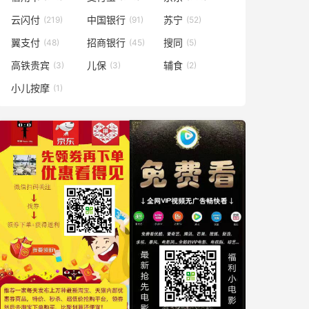
云闪付
中国银行
苏宁
(219)
(91)
(52)
翼支付
招商银行
搜同
(48)
(45)
(5)
高铁贵宾
儿保
辅食
(3)
(3)
(2)
小儿按摩
(1)