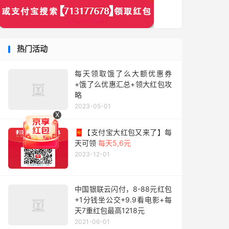
热门活动
每天领取饿了么大额优惠券
+饿了么优惠汇总+领大红包攻
略
2023-05-01
X
🧧【支付宝大红包又来了】每
天可领
每天5,6元
2023-12-01
中国银联云闪付，8-88元红包
+1分钱坐公交+9.9看电影+每
天7重红包最高1218元
2021-06-01