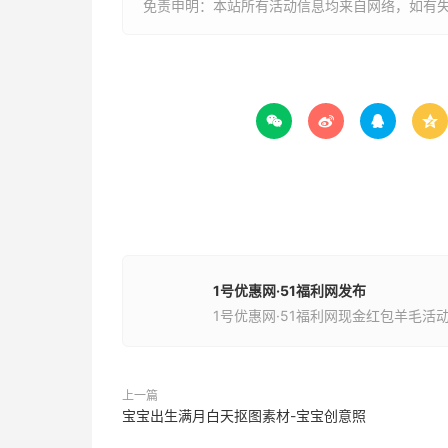
免责申明：本站所有活动信息均来自网络，如有




1号优惠网·51福利网发布
1号优惠网·51福利网现金红包羊毛活
上一篇
宝宝出生满月白天抠图素材-宝宝创意照