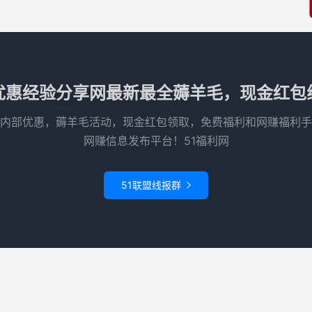
优惠经验分享网最新最全薅羊毛，现金红包
内部优惠，薅羊毛活动，现金红包领取，免费福利和网赚福利手
网赚信息发布平台！51福利网
51联盟线报群

惠分享网 · 51福利网
蜀ICP备2023026646号-1
/
川公网安备51015602000720
网