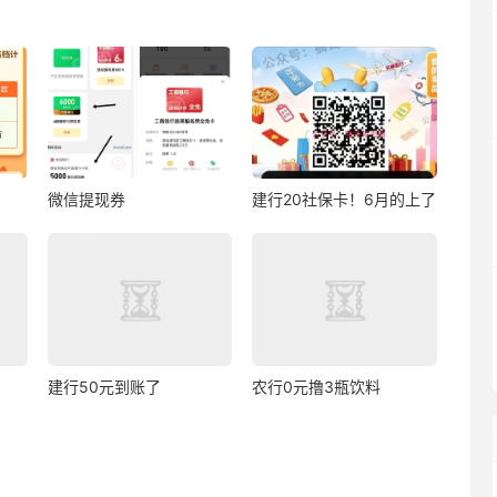
微信提现券
建行20社保卡！6月的上了
建行50元到账了
农行0元撸3瓶饮料