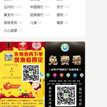
云闪付
中国银行
苏宁
(219)
(91)
(52)
翼支付
招商银行
搜同
(48)
(45)
(5)
高铁贵宾
儿保
辅食
(3)
(3)
(2)
小儿按摩
(1)