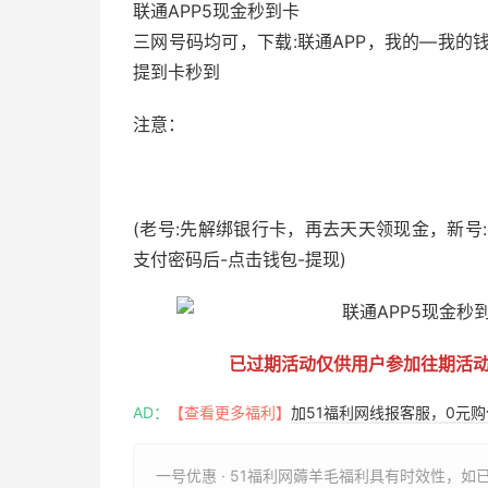
联通APP5现金秒到卡
三网号码均可，下载:联通APP，我的—我的
提到卡秒到
注意：
51福利网
(老号:先解绑银行卡，再去天天领现金，新号:
支付密码后-点击钱包-提现)
已过期活动仅供用户参加往期活
AD：
【查看更多福利】
加51福利网线报客服，0元
一号优惠 · 51福利网薅羊毛福利具有时效性，如