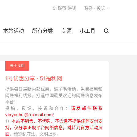

51联盟·赚钱
联系 · 投诉
本站活动
所有分类
专题
小工具

关于我们
1号优惠分享 · 51福利网
提供每日最新内部优惠，薅羊毛活动，免费福利和
网赚福利线报，打造中国最受欢迎的网赚信息发布
平台！
投稿，反馈，投诉和合作：
请发邮件联系
vipyouhui@foxmail.com
！
1）
本站不销售、不代购、不含且不提供任何支付支
持，仅分享正规平台网络信息，跳转到官方活动页
面
，请遵纪守法、文明上网。