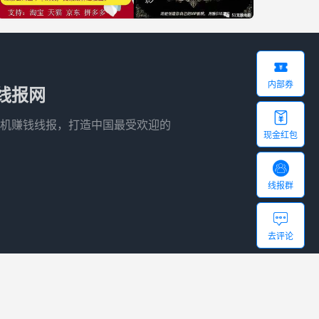

内部券
线报网

机赚钱线报，打造中国最受欢迎的
现金红包

线报群

去评论
站地图
-
51导航
-
友链