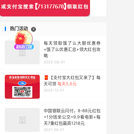
热门活动
X
每天领取饿了么大额优惠券
+饿了么优惠汇总+领大红包攻
略
2023-05-01
🧧【支付宝大红包又来了】每
天可领
每天5,6元
2023-12-01
中国银联云闪付，8-88元红包
+1分钱坐公交+9.9看电影+每
天7重红包最高1218元
2021-06-01