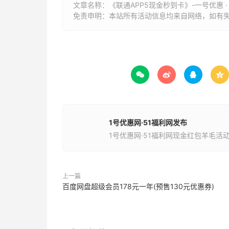
文章名称：
《联通APP5现金秒到卡》-一号优惠 ·
免责申明：本站所有活动信息均来自网络，如有




1号优惠网·51福利网发布
1号优惠网·51福利网现金红包羊毛活
上一篇
百度网盘超级会员178元一年(预售130元优惠券)