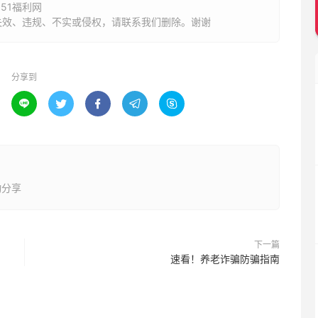
 51福利网
失效、违规、不实或侵权，请联系我们删除。谢谢
分享到





动分享
下一篇
速看！养老诈骗防骗指南