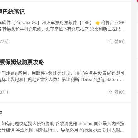
返巴统笔记
软件【Yandex Go】和火车票购票软件【TRE】 👉格鲁吉亚GR
 转换头和手机充电线，火车座位下有充电插座 第比利斯往返巴统
转换器，牙膏牙刷，多套衣服内裤袜子，泳衣，拖鞋。充...
775)
赞(
0
)

车票保姆级购票攻略
ilway Tickets 应用，用邮件+验证码注册，填写姓名并设置密码即可
 选择出发地和目的地&乘客人数：第比利斯 Tbilisi / 巴统 Batumi，
日...
871)
赞(
0
)

P
 如有问题快速找大使馆协助 谷歌浏览器chrome 国外最大内容搜
音翻译 谷歌地图 国外找地址，导航必用 Yandex go 对国人很友
lt打车还便宜支持绑定visa卡或者...