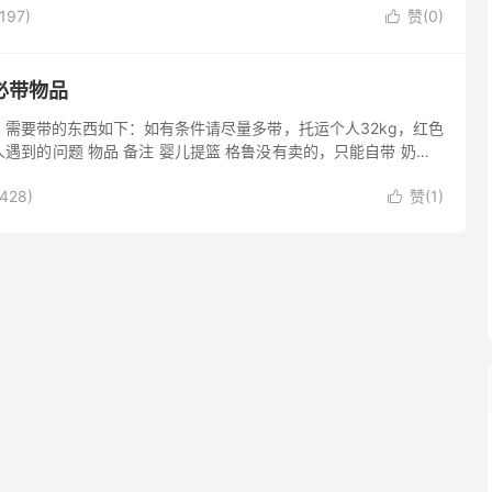
197)
赞(
0
)

必带物品
需要带的东西如下：如有条件请尽量多带，托运个人32kg，红色
遇到的问题 物品 备注 婴儿提篮 格鲁没有卖的，只能自带 奶瓶 1
不同的，这边的较贵计划好接娃回去时候路上用的型号 28...
428)
赞(
1
)
