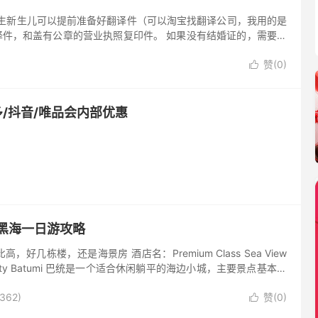
外出生新生儿可以提前准备好翻译件（可以淘宝找翻译公司，我用的是
件，和盖有公章的营业执照复印件。 如果没有结婚证的，需要到
赞(
0
)

多/抖音/唯品会内部优惠
黑海一日游攻略
好几栋楼，还是海景房 酒店名：Premium Class Sea View
 Orbi City Batumi 巴统是一个适合休闲躺平的海边小城，主要景点基本都
岸公路上...
362)
赞(
0
)
