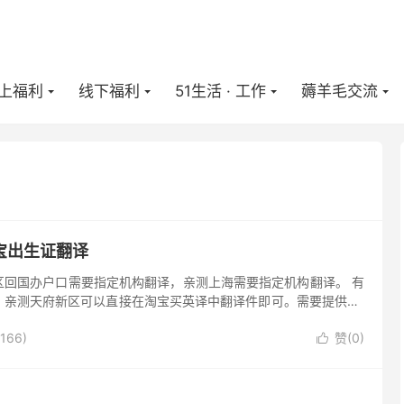
上福利
线下福利
51生活 · 工作
薅羊毛交流
宝出生证翻译
区回国办户口需要指定机构翻译，亲测上海需要指定机构翻译。 有
，亲测天府新区可以直接在淘宝买英译中翻译件即可。需要提供①
翻译件，和②盖有公章的翻译公司营业执照复印件。我用的是淘宝
166)
赞(
0
)
