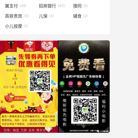
翼支付
招商银行
搜同
(48)
(45)
(5)
高铁贵宾
儿保
辅食
(3)
(3)
(2)
小儿按摩
(1)