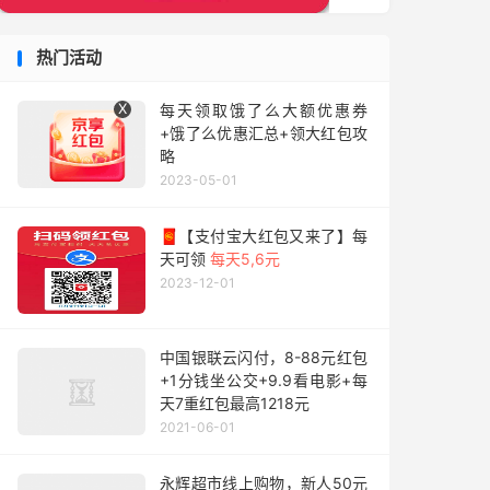
热门活动
X
每天领取饿了么大额优惠券
+饿了么优惠汇总+领大红包攻
略
2023-05-01
🧧【支付宝大红包又来了】每
天可领
每天5,6元
2023-12-01
中国银联云闪付，8-88元红包
+1分钱坐公交+9.9看电影+每
天7重红包最高1218元
2021-06-01
永辉超市线上购物，新人50元