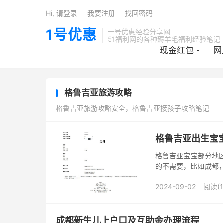
Hi, 请登录
我要注册
找回密码
1号优惠
一号优惠经验分享网
51福利网的各种薅羊毛福利经验笔记
现金红包
网
格鲁吉亚旅游攻略
格鲁吉亚旅游攻略安全，格鲁吉亚接孩子攻略笔记
格鲁吉亚出生宝
格鲁吉亚宝宝部分地
的不需要，比如成都
盖有翻译公司公章的
2024-09-02
阅读(1
店铺： 多...
成都新生儿上户口及互助金办理流程