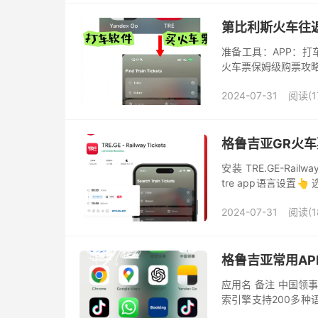
第比利斯火车往
准备工具：APP：打车
火车票保姆级购票攻略
需要带东西：充电线和
2024-07-31
阅读(1
格鲁吉亚GR火
安装 TRE.GE-Ra
tre app语言设置👆
选择去程（或可选返程）
2024-07-31
阅读(1
格鲁吉亚常用AP
应用名 备注 中国领事
索引擎支持200多种语
好的打车软件便宜，比bo