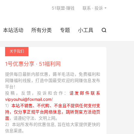

51联盟·赚钱
联系 · 投诉
本站活动
所有分类
专题
小工具

关于我们
1号优惠分享 · 51福利网
提供每日最新内部优惠，薅羊毛活动，免费福利和
网赚福利线报，打造中国最受欢迎的网赚信息发布
平台！
投稿，反馈，投诉和合作：
请发邮件联系
vipyouhui@foxmail.com
！
1）
本站不销售、不代购、不含且不提供任何支付支
持，仅分享正规平台网络信息，跳转到官方活动页
面
，请遵纪守法、文明上网。
2）本站所发布的优惠信息, 旨在给大家提供更快的
信息渠道。