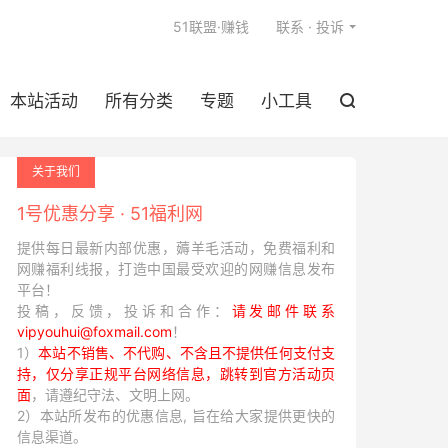

51联盟·赚钱
联系 · 投诉
本站活动
所有分类
专题
小工具

关于我们
1号优惠分享 · 51福利网
提供每日最新内部优惠，薅羊毛活动，免费福利和
网赚福利线报，打造中国最受欢迎的网赚信息发布
平台！
投稿，反馈，投诉和合作：
请发邮件联系
vipyouhui@foxmail.com
！
1）
本站不销售、不代购、不含且不提供任何支付支
持，仅分享正规平台网络信息，跳转到官方活动页
面
，请遵纪守法、文明上网。
2）本站所发布的优惠信息, 旨在给大家提供更快的
信息渠道。