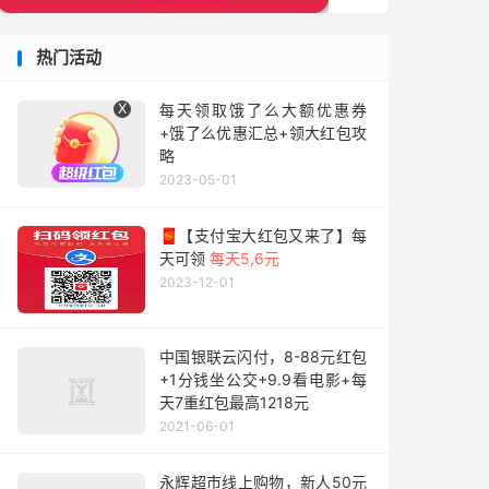
热门活动
X
每天领取饿了么大额优惠券
+饿了么优惠汇总+领大红包攻
略
2023-05-01
🧧【支付宝大红包又来了】每
天可领
每天5,6元
2023-12-01
中国银联云闪付，8-88元红包
+1分钱坐公交+9.9看电影+每
天7重红包最高1218元
2021-06-01
永辉超市线上购物，新人50元