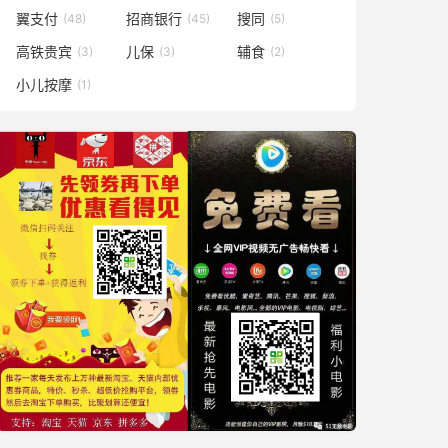
翼支付
招商银行
搜同
(48)
(45)
(5)
高铁贵宾
儿保
辅食
(3)
(3)
(2)
小儿按摩
(1)