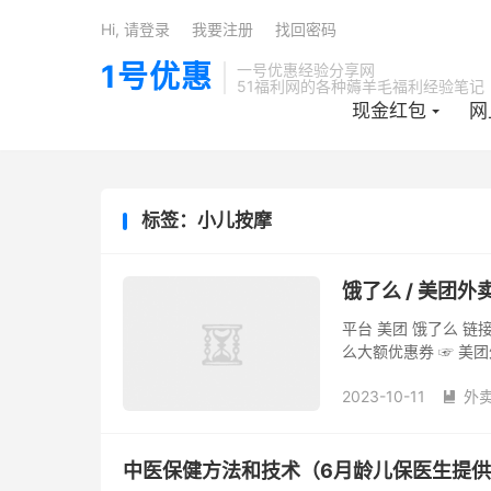
Hi, 请登录
我要注册
找回密码
1号优惠
一号优惠经验分享网
51福利网的各种薅羊毛福利经验笔记
现金红包
网
标签：小儿按摩
饿了么 / 美团
平台 美团 饿了么 链接
么大额优惠券 ☞ 美
2023-10-11
外

中医保健方法和技术（6月龄儿保医生提